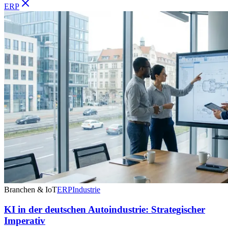
ERP
Branchen & IoT
ERP
Industrie
KI in der deutschen Autoindustrie: Strategischer
Imperativ