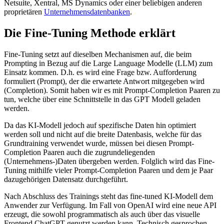
Netsuite, Xentral, MS Dynamics oder einer beliebigen anderen
proprietären
Unternehmensdatenbanken
.
Die Fine-Tuning Methode erklärt
Fine-Tuning setzt auf dieselben Mechanismen auf, die beim
Prompting in Bezug auf die Large Language Modelle (LLM) zum
Einsatz kommen. D.h. es wird eine Frage bzw. Aufforderung
formuliert (Prompt), der die erwartete Antwort mitgegeben wird
(Completion). Somit haben wir es mit Prompt-Completion Paaren zu
tun, welche über eine Schnittstelle in das GPT Modell geladen
werden.
Da das KI-Modell jedoch auf spezifische Daten hin optimiert
werden soll und nicht auf die breite Datenbasis, welche für das
Grundtraining verwendet wurde, müssen bei diesen Prompt-
Completion Paaren auch die zugrundeliegenden
(Unternehmens-)Daten übergeben werden. Folglich wird das Fine-
Tuning mithilfe vieler Prompt-Completion Paaren und dem je Paar
dazugehörigen Datensatz durchgeführt.
Nach Abschluss des Trainings steht das fine-tuned KI-Modell dem
Anwender zur Verfügung. Im Fall von OpenAI wird eine neue API
erzeugt, die sowohl programmatisch als auch über das visuelle
Frontend ChatGPT genutzt werden kann. Technisch gesprochen