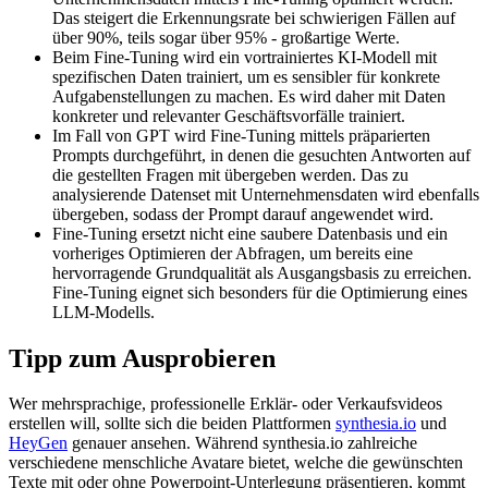
Das steigert die Erkennungsrate bei schwierigen Fällen auf
über 90%, teils sogar über 95% - großartige Werte.
Beim Fine-Tuning wird ein vortrainiertes KI-Modell mit
spezifischen Daten trainiert, um es sensibler für konkrete
Aufgabenstellungen zu machen. Es wird daher mit Daten
konkreter und relevanter Geschäftsvorfälle trainiert.
Im Fall von GPT wird Fine-Tuning mittels präparierten
Prompts durchgeführt, in denen die gesuchten Antworten auf
die gestellten Fragen mit übergeben werden. Das zu
analysierende Datenset mit Unternehmensdaten wird ebenfalls
übergeben, sodass der Prompt darauf angewendet wird.
Fine-Tuning ersetzt nicht eine saubere Datenbasis und ein
vorheriges Optimieren der Abfragen, um bereits eine
hervorragende Grundqualität als Ausgangsbasis zu erreichen.
Fine-Tuning eignet sich besonders für die Optimierung eines
LLM-Modells.
Tipp zum Ausprobieren
Wer mehrsprachige, professionelle Erklär- oder Verkaufsvideos
erstellen will, sollte sich die beiden Plattformen
synthesia.io
und
HeyGen
genauer ansehen. Während synthesia.io zahlreiche
verschiedene menschliche Avatare bietet, welche die gewünschten
Texte mit oder ohne Powerpoint-Unterlegung präsentieren, kommt